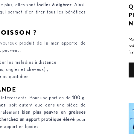
e plus, elles sont
faciles à digérer
. Ainsi,
Q
qui permet d’en tirer tous les bénéfices
P
N
OISSON ?
Ma
avoureux produit de la mer apporte de
po
t peuvent :
fr
er les maladies à distance ;
u, ongles et cheveux) ;
e
au quotidien.
IANDE
t intéressants. Pour une portion de
100 g
,
nes
, soit autant que dans une pièce de
néralement
bien plus pauvre en graisses
 cherchez un apport protéique élevé
pour
e apport en lipides.