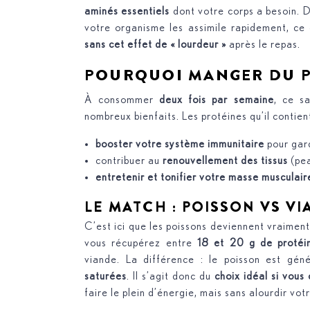
aminés essentiels
dont votre corps a besoin. D
votre organisme les assimile rapidement, ce 
sans cet effet de « lourdeur »
après le repas.
POURQUOI MANGER DU P
À consommer
deux fois par semaine
, ce s
nombreux bienfaits. Les protéines qu’il contien
booster votre système immunitaire
pour gard
contribuer au
renouvellement des tissus
(pea
entretenir et tonifier votre masse musculair
LE MATCH : POISSON VS V
C’est ici que les poissons deviennent vraimen
vous récupérez entre
18 et 20 g de protéi
viande. La différence : le poisson est gé
saturées
. Il s’agit donc du
choix idéal si vous
faire le plein d’énergie, mais sans alourdir votr