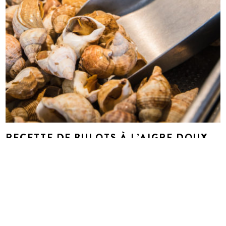
RECETTE DE BULOTS À L’AIGRE DOUX
ET SA SALADE PRINTANIÈRE
Un proverbe nous dit « mars venteux, pommiers
plantureux ». Est-ce que c’est vrai ? Seul
l’avenir…