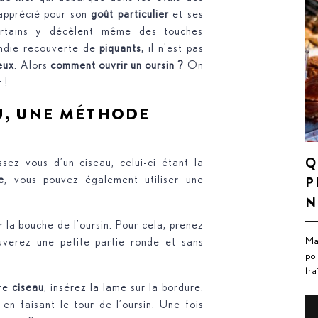
apprécié pour son
goût particulier
et ses
certains y décèlent même des touches
ondie recouverte de
piquants
, il n’est pas
eux
. Alors
comment ouvrir un oursin ?
On
 !
AU, UNE MÉTHODE
Q
ssez vous d’un ciseau, celui-ci étant la
P
e
, vous pouvez également utiliser une
N
 la bouche de l’oursin. Pour cela, prenez
Ma
uverez une petite partie ronde et sans
po
fr
tre
ciseau
, insérez la lame sur la bordure.
en faisant le tour de l’oursin. Une fois