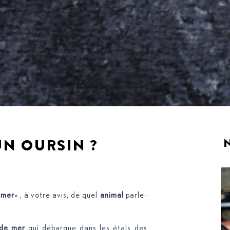
N OURSIN ?
 mer
« , à votre avis, de quel
animal
parle-
 de mer
qui débarque dans les étals des