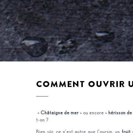
COMMENT OUVRIR U
«
Châtaigne de mer
» ou encore «
hérisson de
t-on ?
Bien sûr, ce n’est autre que l’oursin, un
fruit